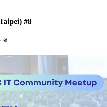
aipei) #8
70號