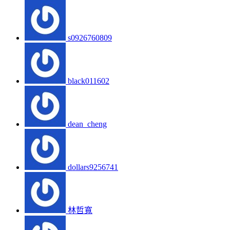
s0926760809
black011602
dean_cheng
dollars9256741
林哲寬