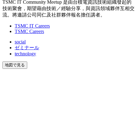
TSMC IT Community Meetup 是由台積電資訊技術組織發起的
技術聚會，期望藉由技術／經驗分享，與資訊領域夥伴互相交
流。將邀請公司同仁及社群夥伴報名擔任講者。
TSMC IT Careers
TSMC Careers
social
ゼミナール
technology
地図で見る