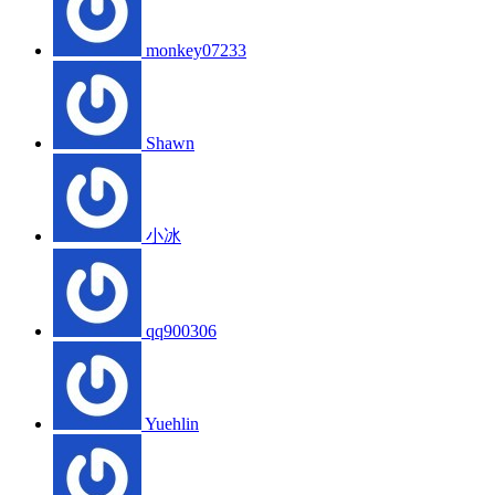
monkey07233
Shawn
小冰
qq900306
Yuehlin