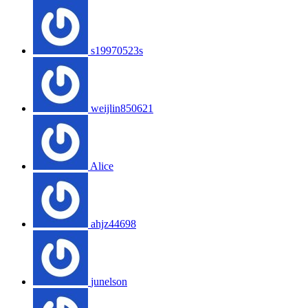
s19970523s
weijlin850621
Alice
ahjz44698
junelson