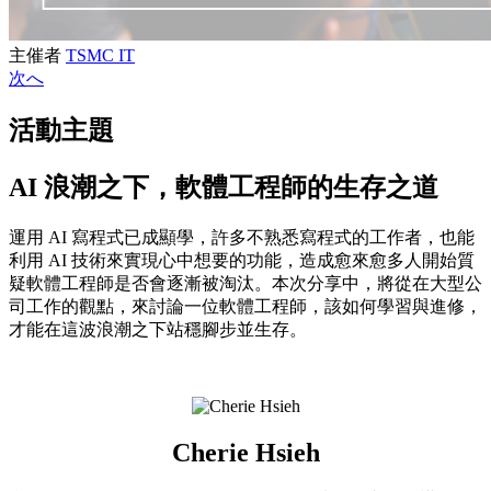
主催者
TSMC IT
次へ
活動主題
AI 浪潮之下，軟體工程師的生存之道
運用 AI 寫程式已成顯學，許多不熟悉寫程式的工作者，也能
利用 AI 技術來實現心中想要的功能，造成愈來愈多人開始質
疑軟體工程師是否會逐漸被淘汰。本次分享中，將從在大型公
司工作的觀點，來討論一位軟體工程師，該如何學習與進修，
才能在這波浪潮之下站穩腳步並生存。
Cherie Hsieh